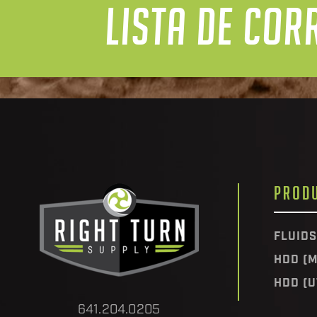
LISTA DE COR
PROD
FLUIDS
HDD (M
HDD (U
641.204.0205