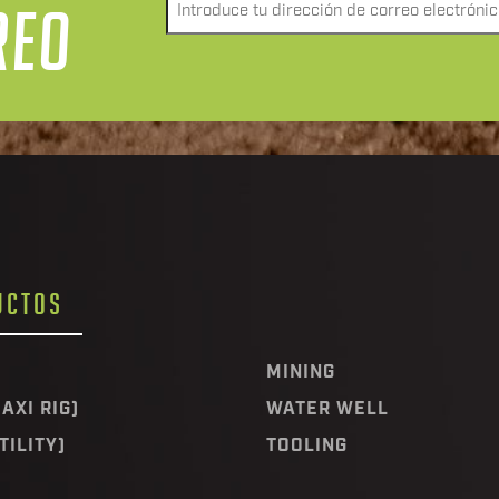
Envía
REO
un
correo
electrónico
a
*
UCTOS
MINING
AXI RIG)
WATER WELL
TILITY)
TOOLING