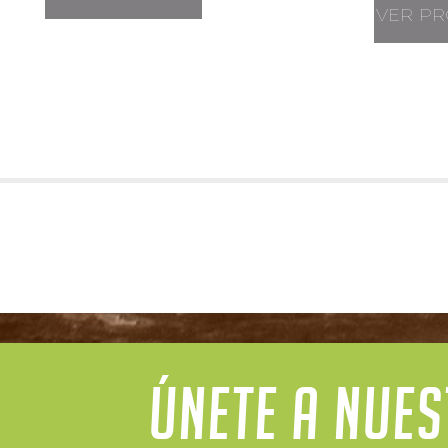
VER P
ÚNETE A NUE