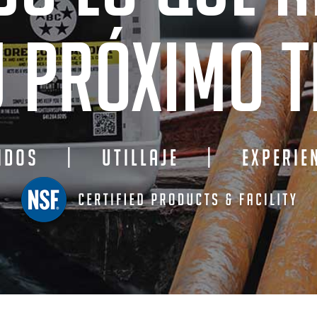
U PRÓXIMO T
UIDOS
|
UTILLAJE
|
EXPERIE