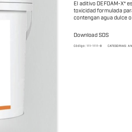
El aditivo DEFOAM-X* e
toxicidad formulada par
contengan agua dulce o 
Download SDS
Código:
111-1111-8
CATEGORÍAS:
A