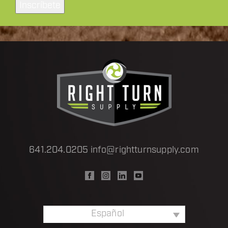
electrónico
a
*
641.204.0205
info@rightturnsupply.com
Español