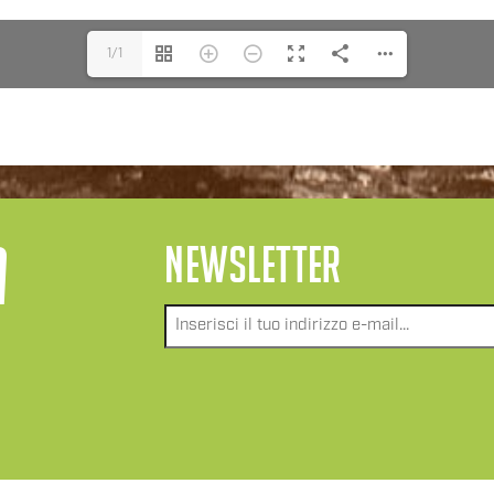
1/1
A
NEWSLETTER
Email
*