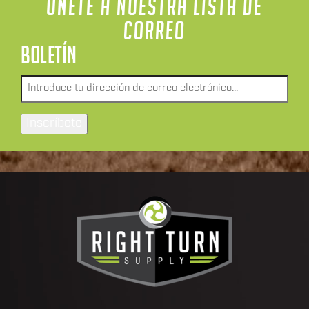
ÚNETE A NUESTRA LISTA DE
CORREO
BOLETÍN
Envía
un
correo
Inscríbete
electrónico
a
*