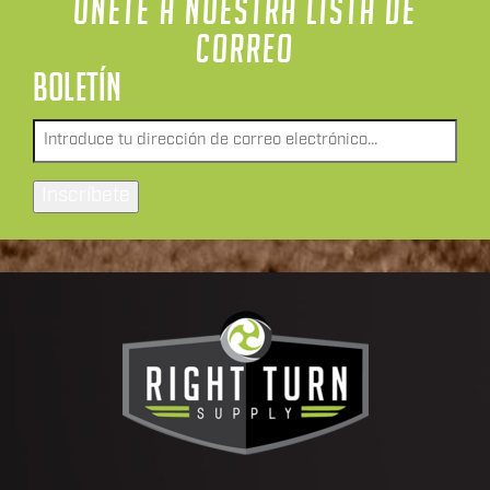
ÚNETE A NUESTRA LISTA DE
CORREO
BOLETÍN
Envía
un
correo
Inscríbete
electrónico
a
*