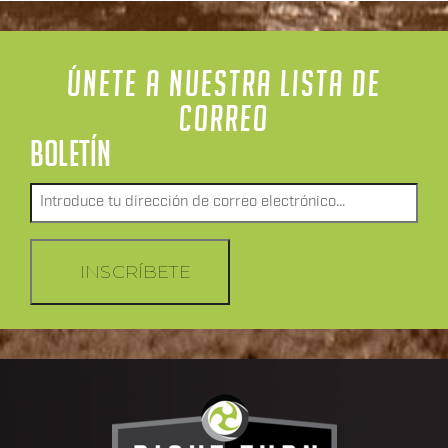
ÚNETE A NUESTRA LISTA DE
CORREO
BOLETÍN
Envía
un
correo
electrónico
INSCRÍBETE
a
*