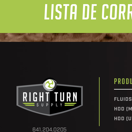
LISTA DE COR
PROD
FLUIDS
HDD (M
HDD (U
641.204.0205