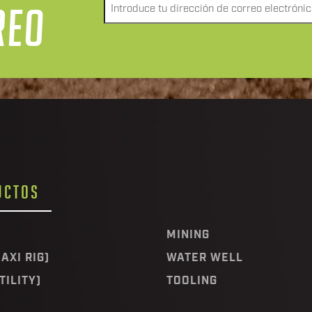
Envía
REO
un
correo
electrónico
a
*
UCTOS
MINING
AXI RIG)
WATER WELL
TILITY)
TOOLING