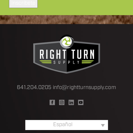
electrónico
a
*
641.204.0205
info@rightturnsupply.com
Español