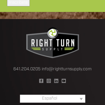
electrónico
a
*
641.204.0205
info@rightturnsupply.com
Español