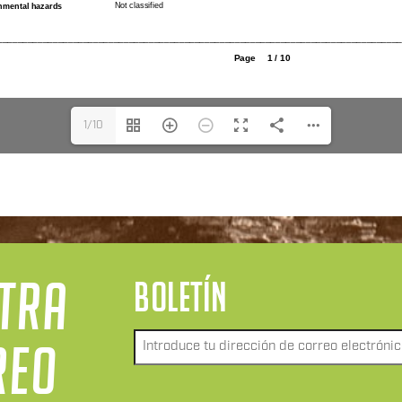
1/10
STRA
BOLETÍN
Envía
REO
un
correo