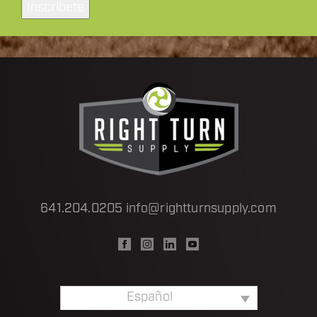
Inscríbete
electrónico
a
*
641.204.0205
info@rightturnsupply.com
Español