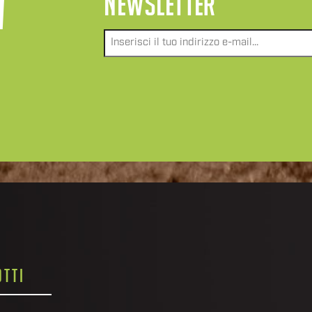
A
NEWSLETTER
Email
*
TTI