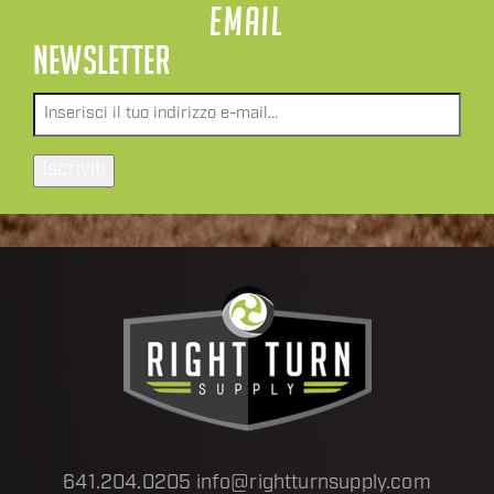
EMAIL
NEWSLETTER
Email
*
Iscriviti
641.204.0205
info@rightturnsupply.com