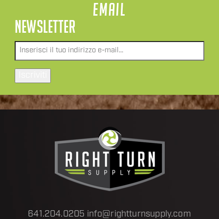
EMAIL
NEWSLETTER
Email
*
641.204.0205
info@rightturnsupply.com