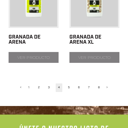
GRANADA DE
GRANADA DE
ARENA
ARENA XL
VER PRODUCTO
VER PRODUCTO
<
1
2
3
4
5
6
7
8
>