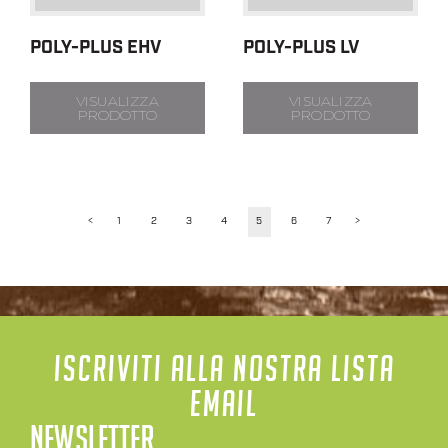
POLY-PLUS EHV
POLY-PLUS LV
VISUALIZZA
VISUALIZZA
PRODOTTO
PRODOTTO
<
1
2
3
4
5
6
7
>
ISCRIVITI ALLA NOSTRA LISTA
EMAIL
NEWSLETTER