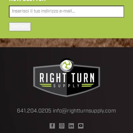
Email
*
641.204.0205
info@rightturnsupply.com